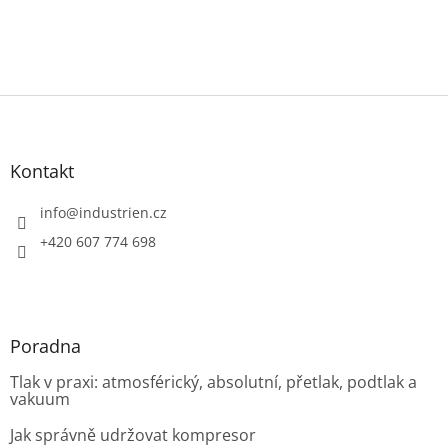
Z
á
p
a
Kontakt
t
í
info
@
industrien.cz
+420 607 774 698
Poradna
Tlak v praxi: atmosférický, absolutní, přetlak, podtlak a
vakuum
Jak správně udržovat kompresor