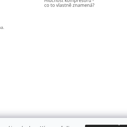
Hlučnost kompresorů -
co to vlastně znamená?
na.