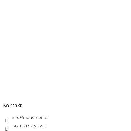
Z
á
p
a
Kontakt
t
í
info
@
industrien.cz
+420 607 774 698