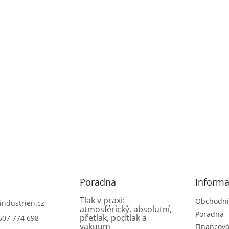
Poradna
Informa
Tlak v praxi:
Obchodní
industrien.cz
atmosférický, absolutní,
Poradna
přetlak, podtlak a
607 774 698
vakuum
Financová