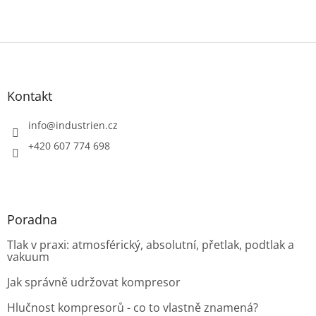
Z
á
p
a
Kontakt
t
í
info
@
industrien.cz
+420 607 774 698
Poradna
Tlak v praxi: atmosférický, absolutní, přetlak, podtlak a
vakuum
Jak správně udržovat kompresor
Hlučnost kompresorů - co to vlastně znamená?