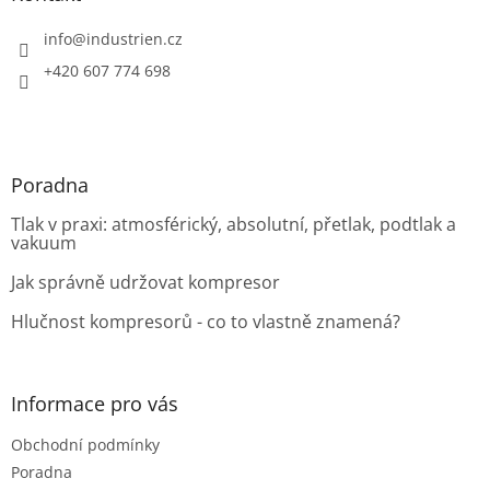
t
í
info
@
industrien.cz
+420 607 774 698
Poradna
Tlak v praxi: atmosférický, absolutní, přetlak, podtlak a
vakuum
Jak správně udržovat kompresor
Hlučnost kompresorů - co to vlastně znamená?
Informace pro vás
Obchodní podmínky
Poradna