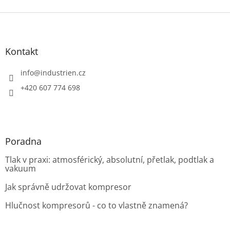
Z
á
p
a
Kontakt
t
í
info
@
industrien.cz
+420 607 774 698
Poradna
Tlak v praxi: atmosférický, absolutní, přetlak, podtlak a
vakuum
Jak správně udržovat kompresor
Hlučnost kompresorů - co to vlastně znamená?