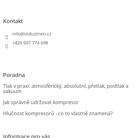
Z
á
p
a
Kontakt
t
í
info
@
industrien.cz
+420 607 774 698
Poradna
Tlak v praxi: atmosférický, absolutní, přetlak, podtlak a
vakuum
Jak správně udržovat kompresor
Hlučnost kompresorů - co to vlastně znamená?
Informace pro vás