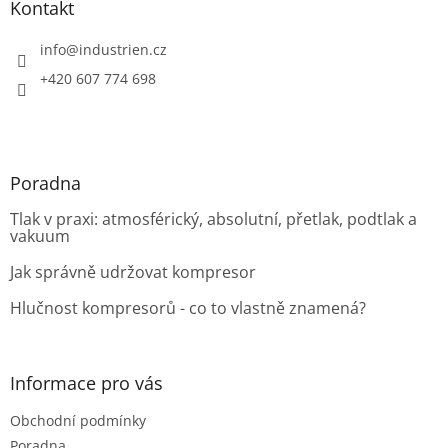
a
Kontakt
t
í
info
@
industrien.cz
+420 607 774 698
Poradna
Tlak v praxi: atmosférický, absolutní, přetlak, podtlak a
vakuum
Jak správně udržovat kompresor
Hlučnost kompresorů - co to vlastně znamená?
Informace pro vás
Obchodní podmínky
Poradna