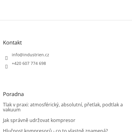
Z
á
p
a
Kontakt
t
í
info
@
industrien.cz
+420 607 774 698
Poradna
Tlak v praxi: atmosférický, absolutní, přetlak, podtlak a
vakuum
Jak správně udržovat kompresor
Hlučnost kompresorů - co to vlastně znamená?