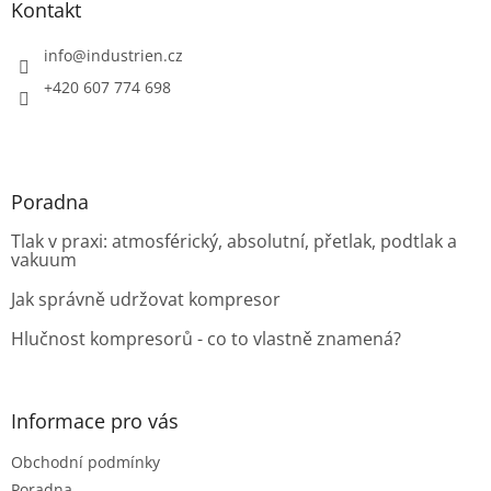
a
Kontakt
t
í
info
@
industrien.cz
+420 607 774 698
Poradna
Tlak v praxi: atmosférický, absolutní, přetlak, podtlak a
vakuum
Jak správně udržovat kompresor
Hlučnost kompresorů - co to vlastně znamená?
Informace pro vás
Obchodní podmínky
Poradna