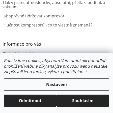
Tlak v praxi: atmosférický, absolutní, přetlak, podtlak a
vakuum
Jak správně udržovat kompresor
Hlučnost kompresorů - co to vlastně znamená?
Informace pro vás
Obchodní podmínky
Poradna
Používáme cookies, abychom Vám umožnili pohodlné
prohlížení webu a díky analýze provozu webu neustále
Financování
zlepšovali jeho funkce, výkon a použitelnost.
Nastavení
Vytvořil Shoptet
Odmítnout
Souhlasím
Copyright 2026
Industrien
. Všechna práva vyhrazena.