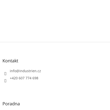
Z
á
p
a
Kontakt
t
í
info
@
industrien.cz
+420 607 774 698
Poradna