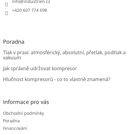
í
info
@
industrien.cz
+420 607 774 698
Poradna
Tlak v praxi: atmosférický, absolutní, přetlak, podtlak a
vakuum
Jak správně udržovat kompresor
Hlučnost kompresorů - co to vlastně znamená?
Informace pro vás
Obchodní podmínky
Poradna
Financování