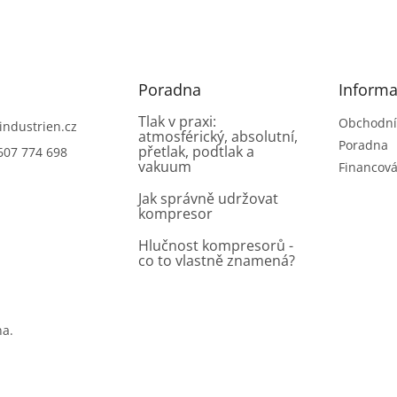
Poradna
Informa
Tlak v praxi:
Obchodní
industrien.cz
atmosférický, absolutní,
Poradna
přetlak, podtlak a
607 774 698
vakuum
Financová
Jak správně udržovat
kompresor
Hlučnost kompresorů -
co to vlastně znamená?
na.