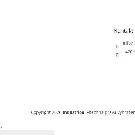
á
p
a
t
Kontakt
í
info
@
+420 
Copyright 2026
Industrien
. Všechna práva vyhraze
×