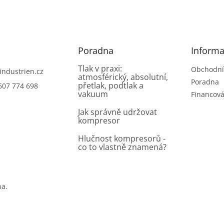
Poradna
Informa
Tlak v praxi:
Obchodní
industrien.cz
atmosférický, absolutní,
Poradna
přetlak, podtlak a
607 774 698
vakuum
Financová
Jak správně udržovat
kompresor
Hlučnost kompresorů -
co to vlastně znamená?
na.