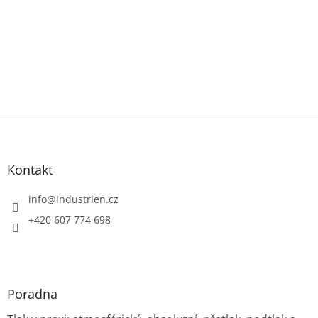
Z
á
p
a
Kontakt
t
í
info
@
industrien.cz
+420 607 774 698
Poradna