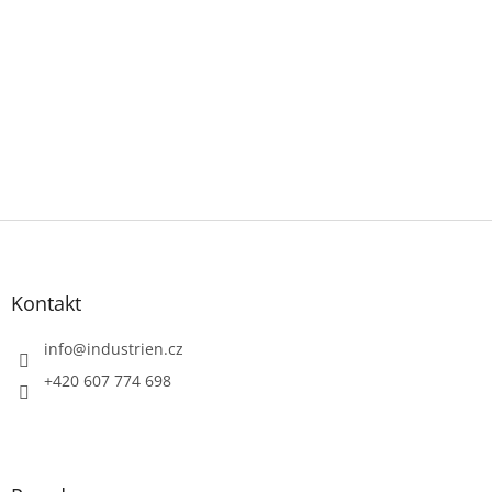
Z
á
p
a
Kontakt
t
í
info
@
industrien.cz
+420 607 774 698