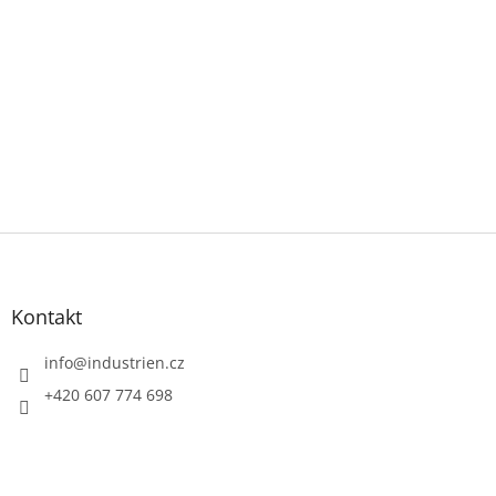
Z
á
p
a
Kontakt
t
í
info
@
industrien.cz
+420 607 774 698