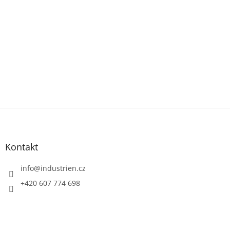
Z
á
p
a
Kontakt
t
í
info
@
industrien.cz
+420 607 774 698