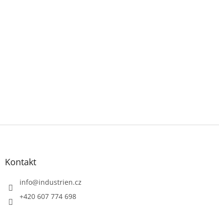
Z
á
p
a
Kontakt
t
í
info
@
industrien.cz
+420 607 774 698