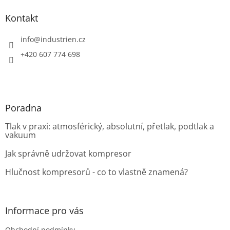
p
a
Kontakt
t
í
info
@
industrien.cz
+420 607 774 698
Poradna
Tlak v praxi: atmosférický, absolutní, přetlak, podtlak a
vakuum
Jak správně udržovat kompresor
Hlučnost kompresorů - co to vlastně znamená?
Informace pro vás
Obchodní podmínky