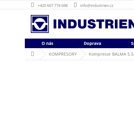
Přejít
+420 607 774 698
info@industrien.cz
na
obsah
O nás
Doprava
S
Domů
KOMPRESORY
Kompresor BALMA 5.5