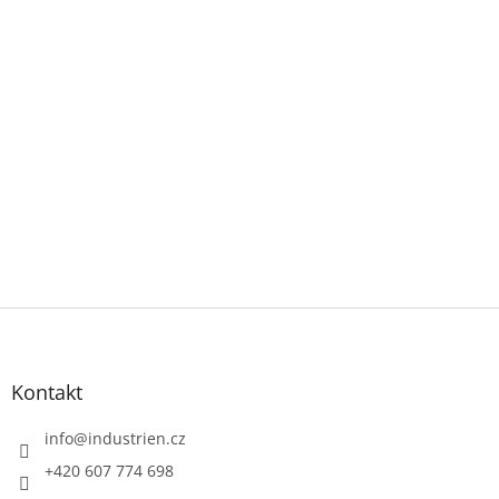
Z
á
p
a
Kontakt
t
í
info
@
industrien.cz
+420 607 774 698