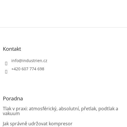
Z
á
p
a
Kontakt
t
í
info
@
industrien.cz
+420 607 774 698
Poradna
Tlak v praxi: atmosférický, absolutní, přetlak, podtlak a
vakuum
Jak správně udržovat kompresor