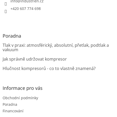
í
info
@
industrien.cz
+420 607 774 698
Poradna
Tlak v praxi: atmosférický, absolutní, přetlak, podtlak a
vakuum
Jak správně udržovat kompresor
Hlučnost kompresorů - co to vlastně znamená?
Informace pro vás
Obchodní podmínky
Poradna
Financování