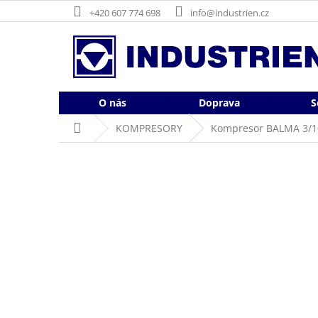
Přejít
+420 607 774 698
info@industrien.cz
na
obsah
O nás
Doprava
S
Domů
KOMPRESORY
Kompresor BALMA 3/1