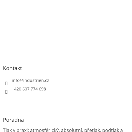
Z
á
p
a
Kontakt
t
í
info
@
industrien.cz
+420 607 774 698
Poradna
Tlak v praxi: atmosférický, absolutní, přetlak, podtlak a