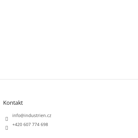
Z
á
p
a
Kontakt
t
í
info
@
industrien.cz
+420 607 774 698