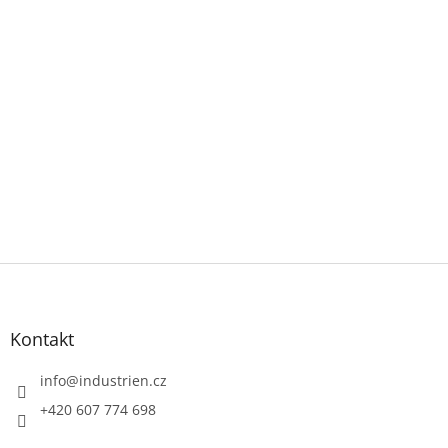
Z
á
p
a
Kontakt
t
í
info
@
industrien.cz
+420 607 774 698