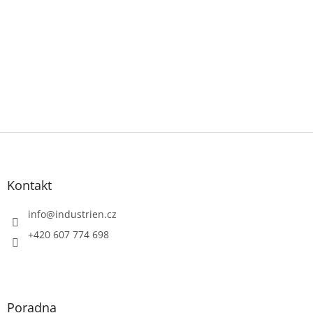
Z
á
p
a
Kontakt
t
í
info
@
industrien.cz
+420 607 774 698
Poradna