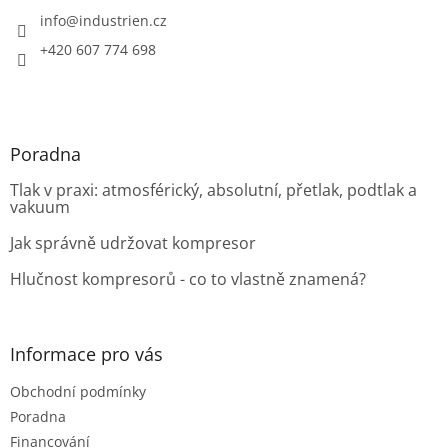
t
í
info
@
industrien.cz
+420 607 774 698
Poradna
Tlak v praxi: atmosférický, absolutní, přetlak, podtlak a
vakuum
Jak správně udržovat kompresor
Hlučnost kompresorů - co to vlastně znamená?
Informace pro vás
Obchodní podmínky
Poradna
Financování