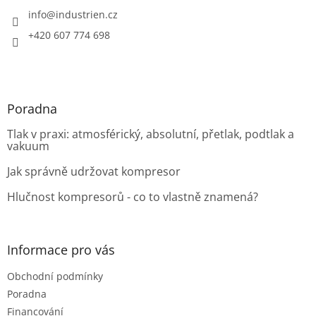
t
í
info
@
industrien.cz
+420 607 774 698
Poradna
Tlak v praxi: atmosférický, absolutní, přetlak, podtlak a
vakuum
Jak správně udržovat kompresor
Hlučnost kompresorů - co to vlastně znamená?
Informace pro vás
Obchodní podmínky
Poradna
Financování