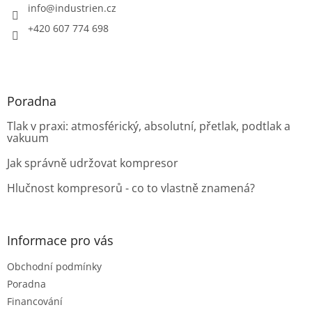
í
info
@
industrien.cz
+420 607 774 698
Poradna
Tlak v praxi: atmosférický, absolutní, přetlak, podtlak a
vakuum
Jak správně udržovat kompresor
Hlučnost kompresorů - co to vlastně znamená?
Informace pro vás
Obchodní podmínky
Poradna
Financování