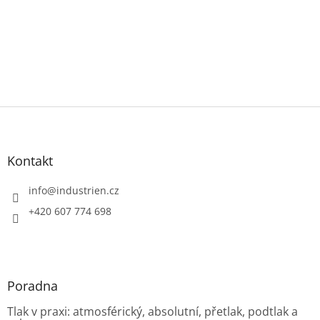
Z
á
p
a
Kontakt
t
í
info
@
industrien.cz
+420 607 774 698
Poradna
Tlak v praxi: atmosférický, absolutní, přetlak, podtlak a