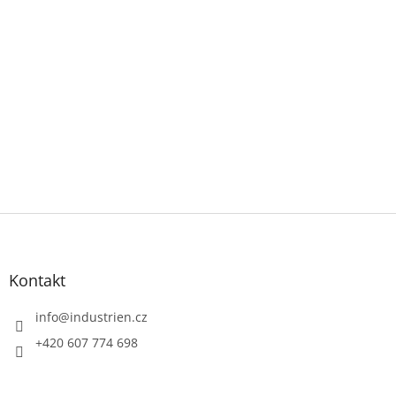
Z
á
p
a
Kontakt
t
í
info
@
industrien.cz
+420 607 774 698