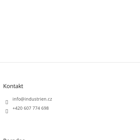
Z
á
p
a
Kontakt
t
í
info
@
industrien.cz
+420 607 774 698