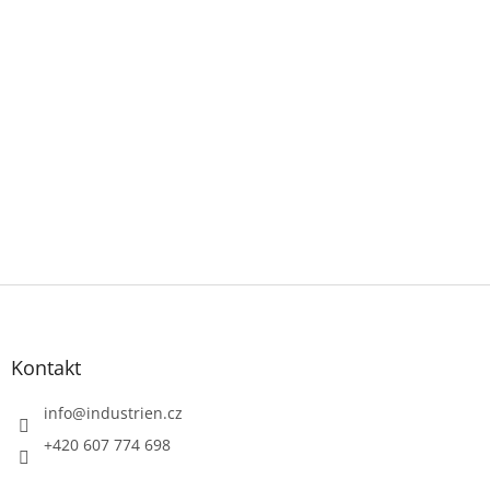
Z
á
p
a
Kontakt
t
í
info
@
industrien.cz
+420 607 774 698