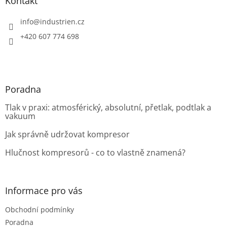
a
Kontakt
t
í
info
@
industrien.cz
+420 607 774 698
Poradna
Tlak v praxi: atmosférický, absolutní, přetlak, podtlak a
vakuum
Jak správně udržovat kompresor
Hlučnost kompresorů - co to vlastně znamená?
Informace pro vás
Obchodní podmínky
Poradna