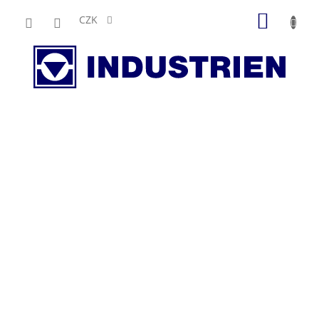
Přejít
NÁKUP
na
CZK
obsah
KOŠÍK