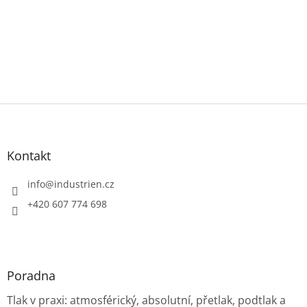
Z
á
p
a
Kontakt
t
í
info
@
industrien.cz
+420 607 774 698
Poradna
Tlak v praxi: atmosférický, absolutní, přetlak, podtlak a