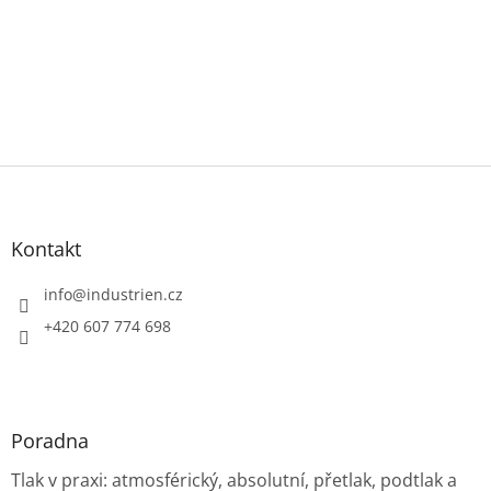
Z
á
p
a
Kontakt
t
í
info
@
industrien.cz
+420 607 774 698
Poradna
Tlak v praxi: atmosférický, absolutní, přetlak, podtlak a