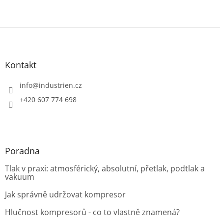
Z
á
p
a
Kontakt
t
í
info
@
industrien.cz
+420 607 774 698
Poradna
Tlak v praxi: atmosférický, absolutní, přetlak, podtlak a
vakuum
Jak správně udržovat kompresor
Hlučnost kompresorů - co to vlastně znamená?