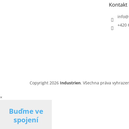
Kontakt
í
info
@
+420 
Copyright 2026
Industrien
. Všechna práva vyhraze
×
Buďme ve
spojení