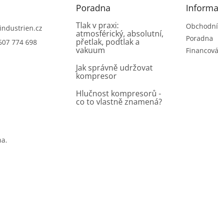
Poradna
Informa
Tlak v praxi:
Obchodní
industrien.cz
atmosférický, absolutní,
Poradna
přetlak, podtlak a
607 774 698
vakuum
Financová
Jak správně udržovat
kompresor
Hlučnost kompresorů -
co to vlastně znamená?
na.