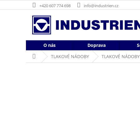
Přejít
+420 607 774 698
info@industrien.cz
na
obsah
O nás
Doprava
S
Domů
TLAKOVÉ NÁDOBY
TLAKOVÉ NÁDOBY