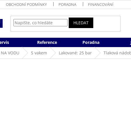
OBCHODNÍ PODMÍNKY
PORADNA
FINANCOVÁNÍ
HLEDAT
ervis
Reference
Poradna
 NA VODU
S vakem
Lakované: 25 bar
Tlaková nádob