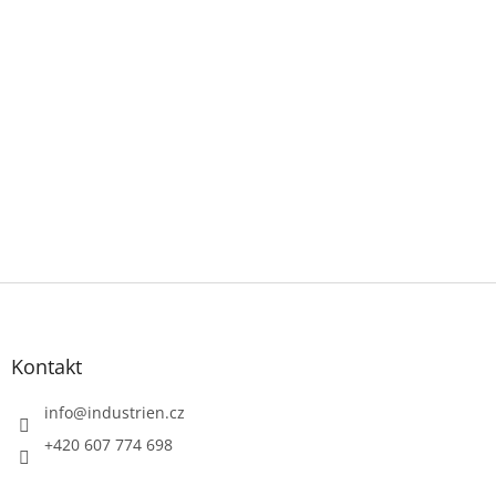
Z
á
p
a
Kontakt
t
í
info
@
industrien.cz
+420 607 774 698