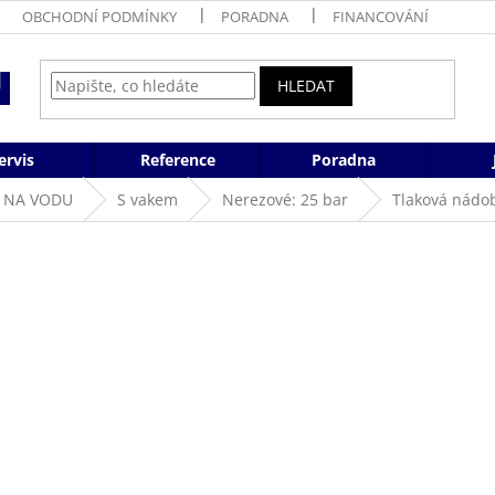
OBCHODNÍ PODMÍNKY
PORADNA
FINANCOVÁNÍ
HLEDAT
ervis
Reference
Poradna
 NA VODU
S vakem
Nerezové: 25 bar
Tlaková nádo