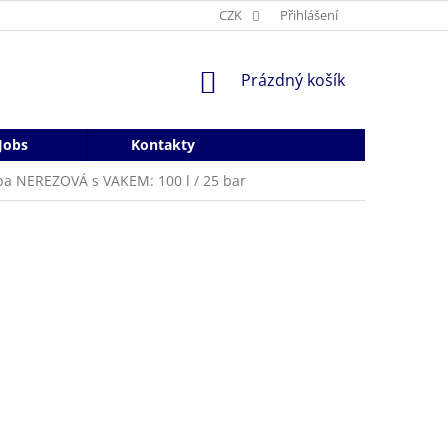
CZK
Přihlášení
NÁKUPNÍ
Prázdný košík
KOŠÍK
Jobs
Kontakty
ba NEREZOVÁ s VAKEM: 100 l / 25 bar