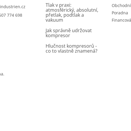
Tlak v praxi:
Obchodní
industrien.cz
atmosférický, absolutní,
Poradna
přetlak, podtlak a
607 774 698
vakuum
Financová
Jak správně udržovat
kompresor
Hlučnost kompresorů -
co to vlastně znamená?
na.