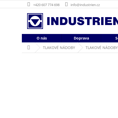
Přejít
+420 607 774 698
info@industrien.cz
na
obsah
O nás
Doprava
S
Domů
TLAKOVÉ NÁDOBY
TLAKOVÉ NÁDOBY