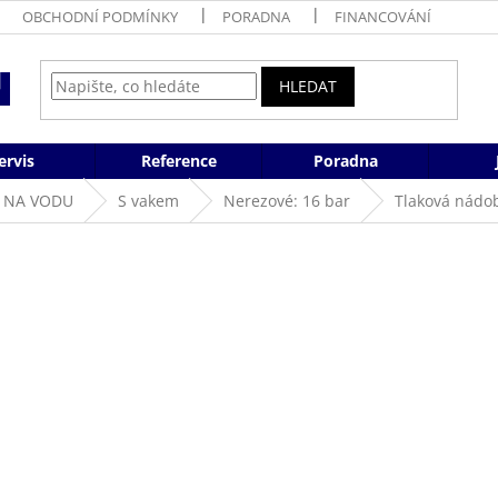
OBCHODNÍ PODMÍNKY
PORADNA
FINANCOVÁNÍ
HLEDAT
ervis
Reference
Poradna
 NA VODU
S vakem
Nerezové: 16 bar
Tlaková nádo