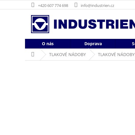
Přejít
+420 607 774 698
info@industrien.cz
na
obsah
O nás
Doprava
S
Domů
TLAKOVÉ NÁDOBY
TLAKOVÉ NÁDOBY