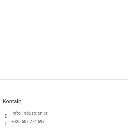
Z
á
p
a
Kontakt
t
í
info
@
industrien.cz
+420 607 774 698