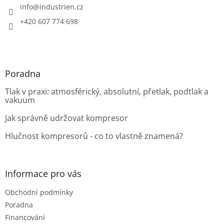
í
info
@
industrien.cz
+420 607 774 698
Poradna
Tlak v praxi: atmosférický, absolutní, přetlak, podtlak a
vakuum
Jak správně udržovat kompresor
Hlučnost kompresorů - co to vlastně znamená?
Informace pro vás
Obchodní podmínky
Poradna
Financování