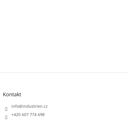
Z
á
p
a
Kontakt
t
í
info
@
industrien.cz
+420 607 774 698