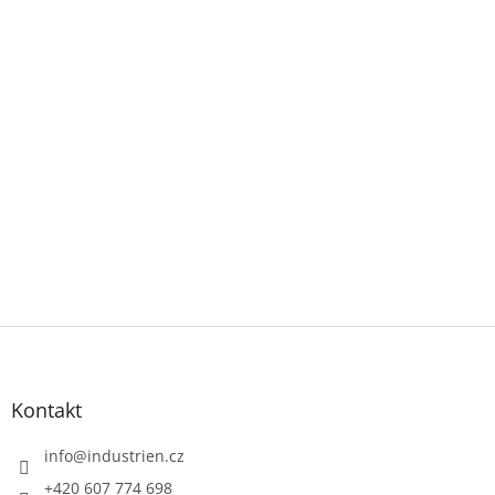
Z
á
p
a
Kontakt
t
í
info
@
industrien.cz
+420 607 774 698